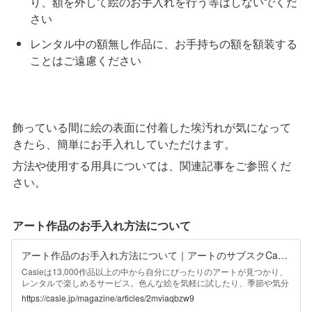
り、額を外して絵のお手入れを行う等はしないでくだ
さい
レンタル中の額無し作品に、お手持ちの額を額装する
ことはご遠慮ください
飾っている間に絵の表面に付着した埃汚れが気になって
きたら、簡単にお手入れしていただけます。
方法や使用する用具については、関連記事をご参照くだ
さい。
アート作品のお手入れ方法について
アート作品のお手入れ方法について｜アートのサブスクCasie（かしえ）
Casieは13,000作品以上の中から自分にぴったりのアートが見つかり、
レンタルで楽しめるサービス。色んな絵を気軽に試したり、季節や気分
によって交換可能！気に入ったら購入も可能。アート診断ではじめての
https://casie.jp/magazine/articles/2mviaqbzw9
方でも簡単に今すぐ好みのアートと出会える体験をお届け！